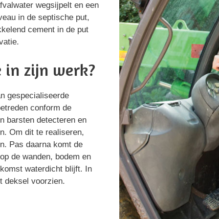
valwater wegsijpelt en een
veau in de septische put,
kkelend cement in de put
vatie.
 in zijn werk?
aan gespecialiseerde
betreden conform de
en barsten detecteren en
n. Om dit te realiseren,
en. Pas daarna komt de
ht op de wanden, bodem en
komst waterdicht blijft. In
t deksel voorzien.