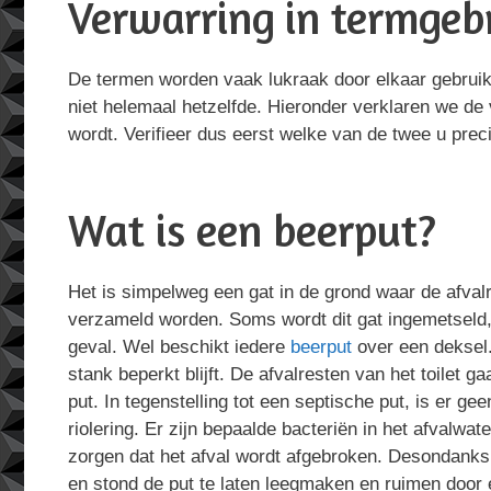
Verwarring in termgebr
De termen worden vaak lukraak door elkaar gebruikt,
niet helemaal hetzelfde. Hieronder verklaren we de 
wordt. Verifieer dus eerst welke van de twee u preci
Wat is een beerput?
Het is simpelweg een gat in de grond waar de afvalre
verzameld worden. Soms wordt dit gat ingemetseld, m
geval. Wel beschikt iedere
beerput
over een deksel.
stank beperkt blijft. De afvalresten van het toilet g
put. In tegenstelling tot een septische put, is er ge
riolering. Er zijn bepaalde bacteriën in het afvalwa
zorgen dat het afval wordt afgebroken. Desondanks i
en stond de put te laten leegmaken en ruimen door 