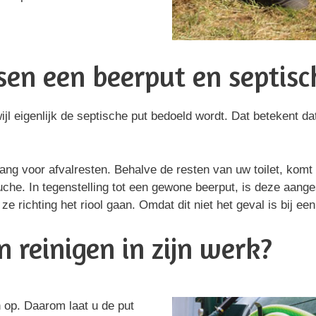
ssen een beerput en septisc
l eigenlijk de septische put bedoeld wordt. Dat betekent da
ang voor afvalresten. Behalve de resten van uw toilet, komt
uche. In tegenstelling tot een gewone beerput, is deze aange
e richting het riool gaan. Omdat dit niet het geval is bij ee
 reinigen in zijn werk?
h op. Daarom laat u de put