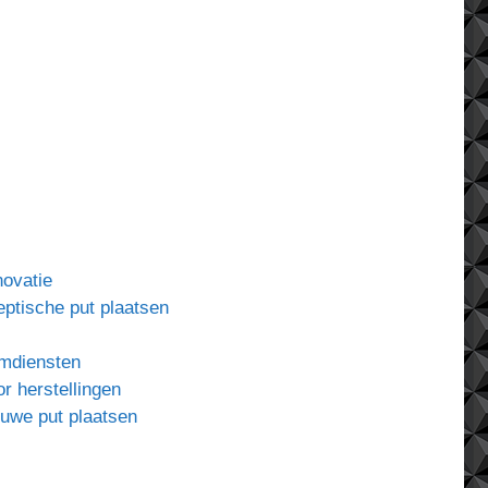
ovatie
eptische put plaatsen
uimdiensten
or herstellingen
ieuwe put plaatsen