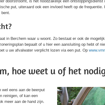
eer doorstroomt, is het noodzakelijk een ontstoppingsdienst 
che put, uiteraard ook een invloed heeft op de frequentie.
 bent.
cht?
straat in Berchem waar u woont. Zo bestaat er ook de mogeli
 zoneringsplan bepaalt of u hier een aansluiting op hebt of nie
et u uw afvalwater verplicht lozen via een put. Op
www.vm
m, hoe weet u of het nodig
n wel eens aan de beerput
en reinigen, of kan een
ok meer aan de hand zijn.