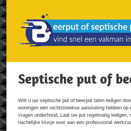
Spring
naar
de
inhoud
Septische put of b
Wilt u uw septische put of beerput laten ledigen do
woningen een rechtstreekse aansluiting hebben op e
vragen onderhoud. Laat uw put regelmatig ledigen, r
hachelijke klusje over aan een professional werkz