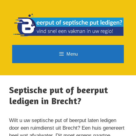
Spring
naar
de
inhoud
Menu
Septische put of beerput
ledigen in Brecht?
Wilt u uw septische put of beerput laten ledigen
door een ruimdienst uit Brecht? Een huis genereert
heel wat afvalwater. Dit moet ergens naartoe.