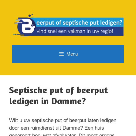
Spring
naar
de
inhoud
Menu
Septische put of beerput
ledigen in Damme?
Wilt u uw septische put of beerput laten ledigen
door een ruimdienst uit Damme? Een huis
genereert heel wat afvalwater. Dit moet ergens