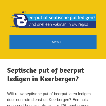
Spring
naar
de
inhoud
Menu
Septische put of beerput
ledigen in Keerbergen?
Wilt u uw septische put of beerput laten ledigen
door een ruimdienst uit Keerbergen? Een huis
genereert heel wat afvalwater. Dit moet ergens