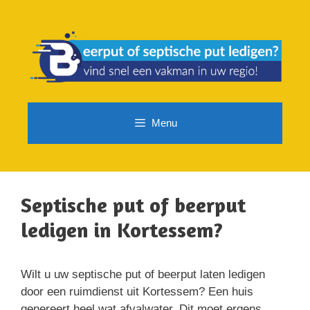
Spring
naar
de
inhoud
Menu
Septische put of beerput
ledigen in Kortessem?
Wilt u uw septische put of beerput laten ledigen
door een ruimdienst uit Kortessem? Een huis
genereert heel wat afvalwater. Dit moet ergens