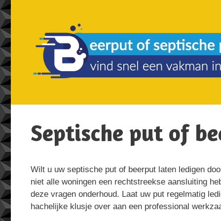
Spring
naar
de
inhoud
Septische put of b
Wilt u uw septische put of beerput laten ledigen d
niet alle woningen een rechtstreekse aansluiting h
deze vragen onderhoud. Laat uw put regelmatig ledig
hachelijke klusje over aan een professional werk