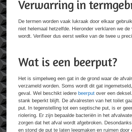
Verwarring in termgebr
De termen worden vaak lukraak door elkaar gebruikt,
niet helemaal hetzelfde. Hieronder verklaren we de 
wordt. Verifieer dus eerst welke van de twee u preci
Wat is een beerput?
Het is simpelweg een gat in de grond waar de afvalre
verzameld worden. Soms wordt dit gat ingemetseld, m
geval. Wel beschikt iedere
beerput
over een deksel.
stank beperkt blijft. De afvalresten van het toilet g
put. In tegenstelling tot een septische put, is er ge
riolering. Er zijn bepaalde bacteriën in het afvalwa
zorgen dat het afval wordt afgebroken. Desondanks i
en stond de put te laten leegmaken en ruimen door 