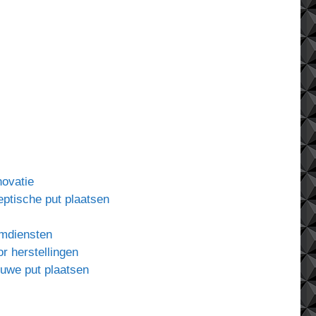
ovatie
eptische put plaatsen
uimdiensten
or herstellingen
ieuwe put plaatsen