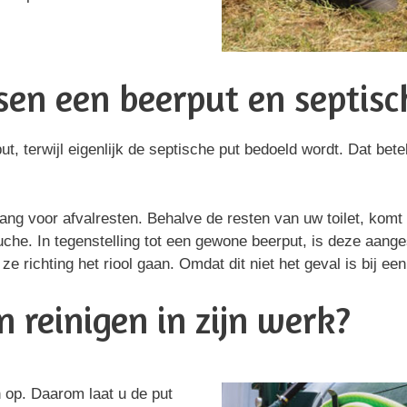
ssen een beerput en septisc
terwijl eigenlijk de septische put bedoeld wordt. Dat betek
ang voor afvalresten. Behalve de resten van uw toilet, komt
uche. In tegenstelling tot een gewone beerput, is deze aange
e richting het riool gaan. Omdat dit niet het geval is bij ee
 reinigen in zijn werk?
h op. Daarom laat u de put