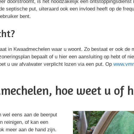
meer doorstroomt, is het noodzakelijk een ontstoppingsdienst
e septische put, uiteraard ook een invloed heeft op de fre
gebruiker bent.
cht?
 straat in Kwaadmechelen waar u woont. Zo bestaat er ook de
 zoneringsplan bepaalt of u hier een aansluiting op hebt of nie
et u uw afvalwater verplicht lozen via een put. Op
www.vm
mechelen, hoe weet u of he
n wel eens aan de beerput
en reinigen, of kan een
ok meer aan de hand zijn.