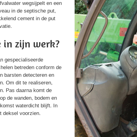
valwater wegsijpelt en een
veau in de septische put,
kkelend cement in de put
vatie.
 in zijn werk?
aan gespecialiseerde
helen betreden conform de
en barsten detecteren en
n. Om dit te realiseren,
en. Pas daarna komt de
ht op de wanden, bodem en
komst waterdicht blijft. In
t deksel voorzien.