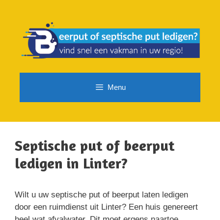
Spring
naar
de
inhoud
Menu
Septische put of beerput
ledigen in Linter?
Wilt u uw septische put of beerput laten ledigen
door een ruimdienst uit Linter? Een huis genereert
heel wat afvalwater. Dit moet ergens naartoe.