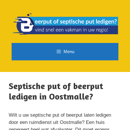
Spring
naar
de
inhoud
Menu
Septische put of beerput
ledigen in Oostmalle?
Wilt u uw septische put of beerput laten ledigen
door een ruimdienst uit Oostmalle? Een huis
genereert heel wat afvalwater. Dit moet ergens