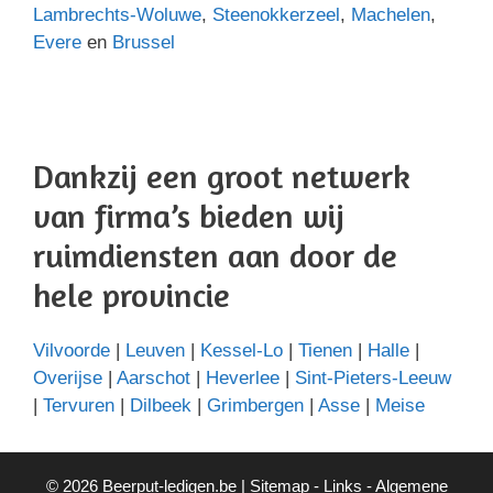
Lambrechts-Woluwe
,
Steenokkerzeel
,
Machelen
,
Evere
en
Brussel
Dankzij een groot netwerk
van firma’s bieden wij
ruimdiensten aan door de
hele provincie
Vilvoorde
|
Leuven
|
Kessel-Lo
|
Tienen
|
Halle
|
Overijse
|
Aarschot
|
Heverlee
|
Sint-Pieters-Leeuw
|
Tervuren
|
Dilbeek
|
Grimbergen
|
Asse
|
Meise
© 2026 Beerput-ledigen.be |
Sitemap
-
Links
-
Algemene