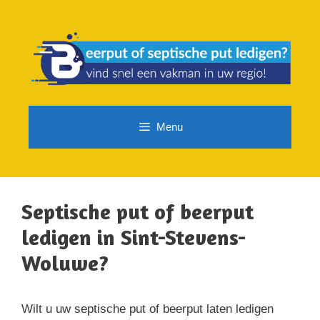
Spring
naar
de
inhoud
Menu
Septische put of beerput
ledigen in Sint-Stevens-
Woluwe?
Wilt u uw septische put of beerput laten ledigen