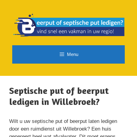
Spring
naar
de
inhoud
Menu
Septische put of beerput
ledigen in Willebroek?
Wilt u uw septische put of beerput laten ledigen
door een ruimdienst uit Willebroek? Een huis
genereert heel wat afvalwater. Dit moet ergens