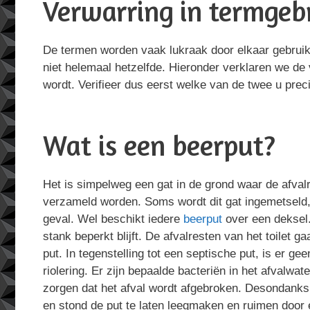
Verwarring in termgebr
De termen worden vaak lukraak door elkaar gebruikt,
niet helemaal hetzelfde. Hieronder verklaren we de 
wordt. Verifieer dus eerst welke van de twee u preci
Wat is een beerput?
Het is simpelweg een gat in de grond waar de afvalre
verzameld worden. Soms wordt dit gat ingemetseld, m
geval. Wel beschikt iedere
beerput
over een deksel.
stank beperkt blijft. De afvalresten van het toilet g
put. In tegenstelling tot een septische put, is er ge
riolering. Er zijn bepaalde bacteriën in het afvalwa
zorgen dat het afval wordt afgebroken. Desondanks i
en stond de put te laten leegmaken en ruimen door 