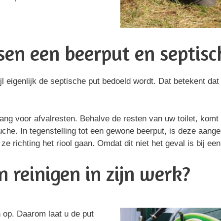
ssen een beerput en septisc
jl eigenlijk de septische put bedoeld wordt. Dat betekent da
ang voor afvalresten. Behalve de resten van uw toilet, komt
uche. In tegenstelling tot een gewone beerput, is deze aange
e richting het riool gaan. Omdat dit niet het geval is bij ee
 reinigen in zijn werk?
h op. Daarom laat u de put