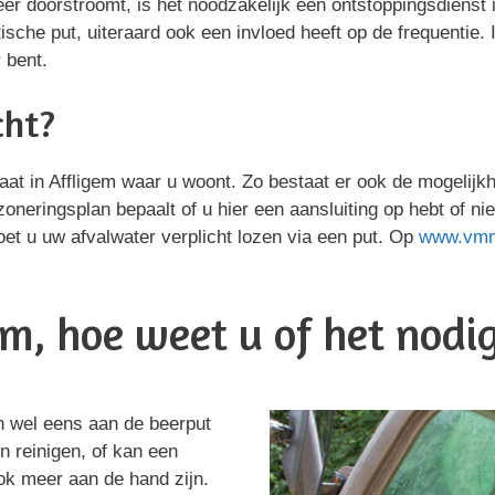
er doorstroomt, is het noodzakelijk een ontstoppingsdienst i
che put, uiteraard ook een invloed heeft op de frequentie.
 bent.
cht?
straat in Affligem waar u woont. Zo bestaat er ook de mogeli
 zoneringsplan bepaalt of u hier een aansluiting op hebt of nie
et u uw afvalwater verplicht lozen via een put. Op
www.vm
em, hoe weet u of het nodig
n wel eens aan de beerput
en reinigen, of kan een
ok meer aan de hand zijn.