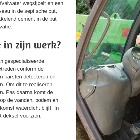
valwater wegsijpelt en een
veau in de septische put,
kkelend cement in de put
vatie.
 in zijn werk?
aan gespecialiseerde
betreden conform de
en barsten detecteren en
n. Om dit te realiseren,
en. Pas daarna komt de
ht op de wanden, bodem en
komst waterdicht blijft. In
t deksel voorzien.