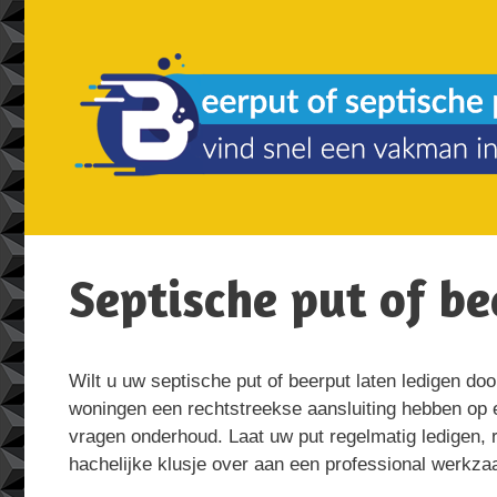
Spring
naar
de
inhoud
Septische put of be
Wilt u uw septische put of beerput laten ledigen do
woningen een rechtstreekse aansluiting hebben op e
vragen onderhoud. Laat uw put regelmatig ledigen, r
hachelijke klusje over aan een professional werkza