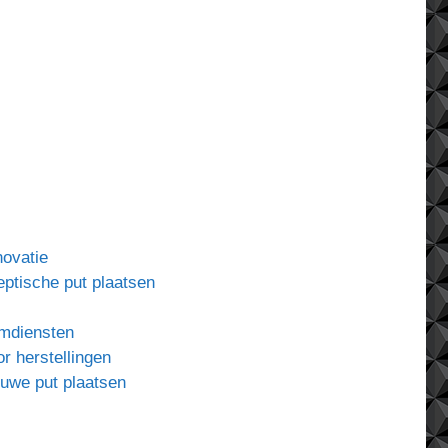
ovatie
eptische put plaatsen
uimdiensten
or herstellingen
ieuwe put plaatsen