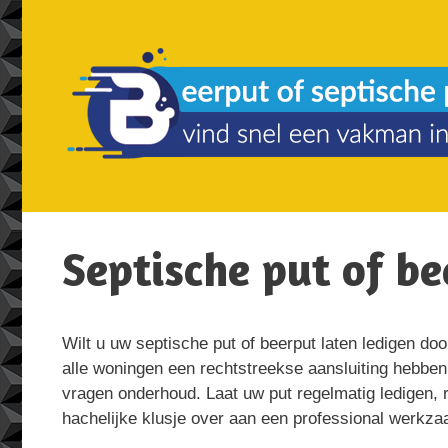
Spring
naar
de
inhoud
Septische put of b
Wilt u uw septische put of beerput laten ledigen do
alle woningen een rechtstreekse aansluiting hebben
vragen onderhoud. Laat uw put regelmatig ledigen, r
hachelijke klusje over aan een professional werkz