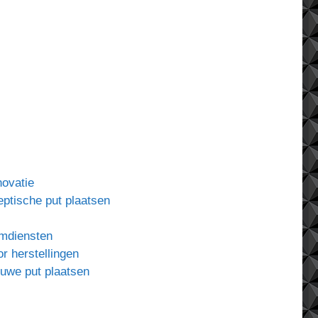
ovatie
eptische put plaatsen
uimdiensten
or herstellingen
ieuwe put plaatsen