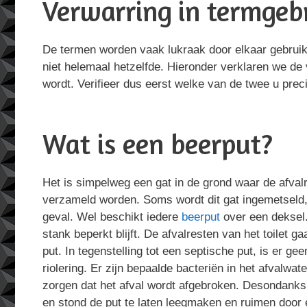
Verwarring in termgebr
De termen worden vaak lukraak door elkaar gebruikt,
niet helemaal hetzelfde. Hieronder verklaren we de 
wordt. Verifieer dus eerst welke van de twee u preci
Wat is een beerput?
Het is simpelweg een gat in de grond waar de afvalre
verzameld worden. Soms wordt dit gat ingemetseld, m
geval. Wel beschikt iedere
beerput
over een deksel.
stank beperkt blijft. De afvalresten van het toilet g
put. In tegenstelling tot een septische put, is er ge
riolering. Er zijn bepaalde bacteriën in het afvalwa
zorgen dat het afval wordt afgebroken. Desondanks i
en stond de put te laten leegmaken en ruimen door 