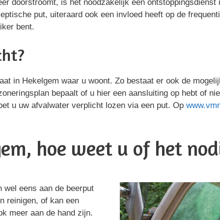
eer doorstroomt, is het noodzakelijk een ontstoppingsdienst 
tische put, uiteraard ook een invloed heeft op de frequent
iker bent.
cht?
straat in Hekelgem waar u woont. Zo bestaat er ook de mogel
 zoneringsplan bepaalt of u hier een aansluiting op hebt of nie
et u uw afvalwater verplicht lozen via een put. Op
www.vm
em, hoe weet u of het nodi
n wel eens aan de beerput
en reinigen, of kan een
ok meer aan de hand zijn.