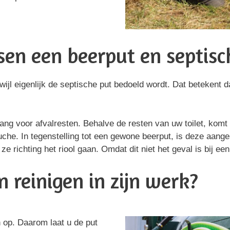
ssen een beerput en septisc
jl eigenlijk de septische put bedoeld wordt. Dat betekent d
ang voor afvalresten. Behalve de resten van uw toilet, komt
uche. In tegenstelling tot een gewone beerput, is deze aange
e richting het riool gaan. Omdat dit niet het geval is bij ee
 reinigen in zijn werk?
h op. Daarom laat u de put