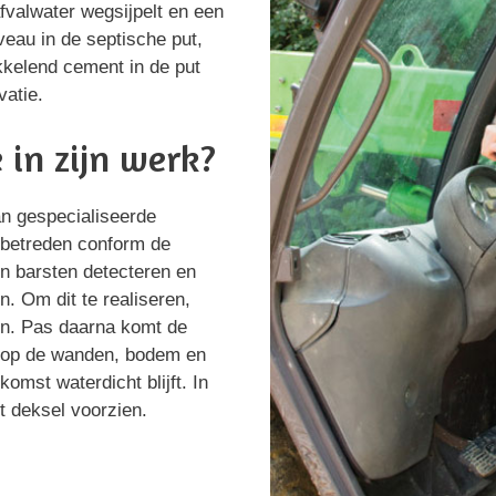
valwater wegsijpelt en een
veau in de septische put,
kkelend cement in de put
vatie.
 in zijn werk?
aan gespecialiseerde
 betreden conform de
en barsten detecteren en
n. Om dit te realiseren,
en. Pas daarna komt de
ht op de wanden, bodem en
komst waterdicht blijft. In
t deksel voorzien.