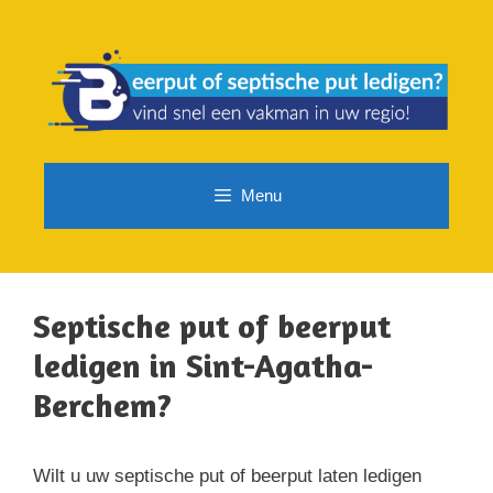
Spring
naar
de
inhoud
Menu
Septische put of beerput
ledigen in Sint-Agatha-
Berchem?
Wilt u uw septische put of beerput laten ledigen