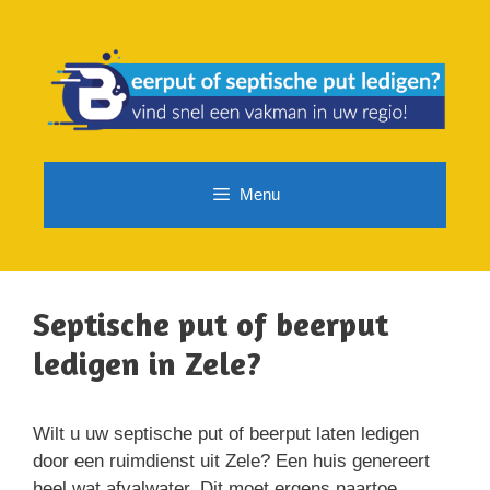
Spring
naar
de
inhoud
Menu
Septische put of beerput
ledigen in Zele?
Wilt u uw septische put of beerput laten ledigen
door een ruimdienst uit Zele? Een huis genereert
heel wat afvalwater. Dit moet ergens naartoe.